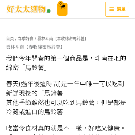
跳
至
選單
主
要
內
容
首頁
/
春季好食
/ 雲林斗南【春收綿密馬鈴薯】
雲林斗南【春收綿密馬鈴薯】
我們今年開春的第一個商品是，斗南在地的
綿密「馬鈴薯」
春天(過年後這時間)是一年中唯一可以吃到
新鮮現挖的「馬鈴薯」
其他季節雖然也可以吃到馬鈴薯，但是都是
冷藏或進口的馬鈴薯
吃當令食材真的就是不一樣，好吃又健康。