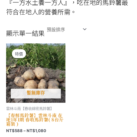
『一方水土養一方人』，吃在地的馬鈴薯最
符合在地人的營養所需。
顯示單一結果
特價
暫無庫存
雲林斗南【春收綿密馬鈴薯】
【春鮮馬鈴薯】雲林斗南 在
地1年1期 春收馬鈴薯( 8台斤
箱裝 )
價
NT$
588
–
NT$
1,080
格