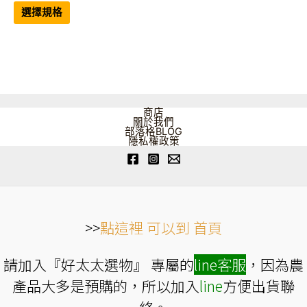
此
範
產
選擇規格
品
圍：
有
NT$588
多
到
種
NT$1,080
款
式。
可
在
產
品
商店
頁
關於我們
面
部落格BLOG
選
隱私權政策
擇
選
項
>>
點這裡 可以到 首頁
請加入『好太太選物』 專屬的
line
客服
，因為農
產品大多是預購的，所以加入
line
方便出貨聯