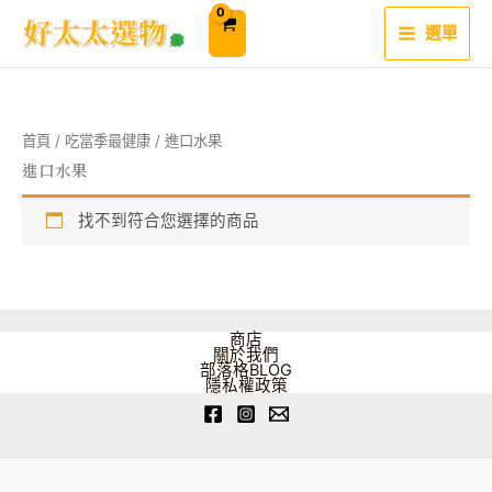
跳
至
選單
主
要
內
容
首頁
/
吃當季最健康
/ 進口水果
進口水果
找不到符合您選擇的商品
商店
關於我們
部落格BLOG
隱私權政策