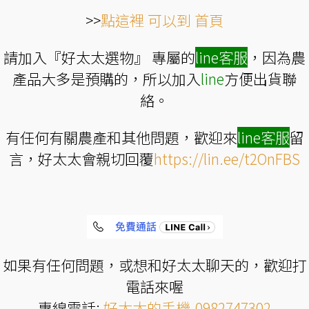
>>
點這裡 可以到 首頁
請加入『好太太選物』 專屬的
line
客服
，因為農
產品大多是預購的，所以加入
line
方便出貨聯
絡。
有任何有關農產和其他問題，歡迎來
line
客服
留
言，好太太會親切回覆
https://lin.ee/t2OnFBS
如果有任何問題，或想和好太太聊天的，歡迎打
電話來喔
專線電話:
好太太的手機-0982747302