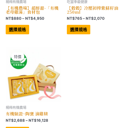
楊梅有機農場
吃當季最健康
【有機農場】超鮮甜-「有機
【穀穀】冷壓初榨紫蘇籽油
老母雞湯」食材包
250ml
價
價
NT$
880
–
NT$
4,950
NT$
765
–
NT$
2,070
格
格
此
此
範
範
產
產
選擇規格
選擇規格
品
品
圍：
圍：
有
有
NT$880
NT$765
多
多
到
到
種
種
NT$4,950
NT$2,070
款
款
式。
式。
可
可
特價
在
在
產
產
品
品
頁
頁
面
面
選
選
擇
擇
選
選
項
項
楊梅有機農場
有機驗證~陶甕 滴雞精
價
NT$
2,688
–
NT$
16,128
格
此