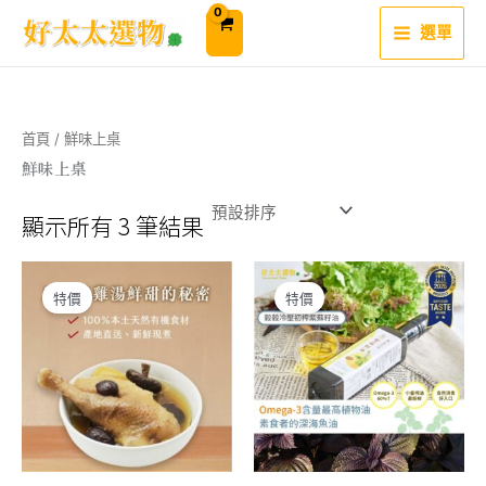
跳
至
選單
主
要
內
容
首頁
/ 鮮味上桌
鮮味上桌
顯示所有 3 筆結果
特價
特價