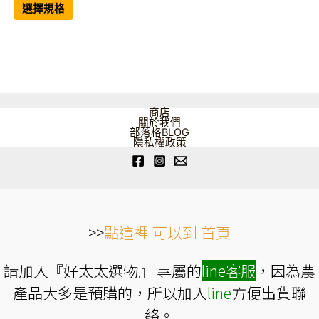
範
產
選擇規格
品
圍：
有
NT$2,688
多
到
種
NT$16,128
款
式。
可
在
產
品
商店
頁
關於我們
面
部落格BLOG
選
隱私權政策
擇
選
項
>>
點這裡 可以到 首頁
請加入『好太太選物』 專屬的
line
客服
，因為農
產品大多是預購的，所以加入
line
方便出貨聯
絡。