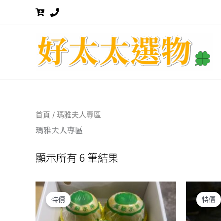
跳
至
主
要
內
容
首頁
/ 瑪雅夫人專區
瑪雅夫人專區
顯示所有 6 筆結果
特價
特價