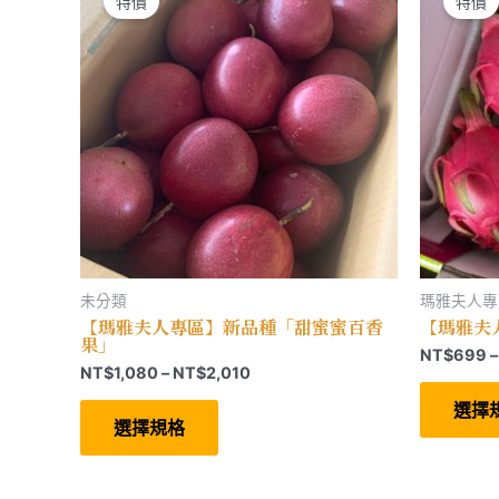
特價
特價
產
品
頁
面
選
擇
選
項
未分類
瑪雅夫人專
【瑪雅夫人專區】新品種「甜蜜蜜百香
【瑪雅夫
果」
NT$
699
–
價
NT$
1,080
–
NT$
2,010
格
此
選擇
範
產
選擇規格
圍：
品
有
NT$1,080
多
到
種
NT$2,010