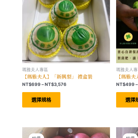
瑪雅夫人專區
瑪雅夫人專
【瑪雅夫人】「新興梨」 禮盒裝
【瑪雅夫
價
NT$
699
–
NT$
3,576
NT$
499
–
格
此
範
產
選擇規格
選擇
圍：
品
有
NT$699
多
到
種
NT$3,576
款
式。
可
在