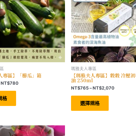
區
瑪雅夫人專區
人專區】「櫛瓜」箱
【瑪雅夫人專區】穀穀 冷壓
油 250ml
價
NT$
780
價
NT$
765
–
NT$
2,070
格
此
格
範
產
此
規格
範
圍：
品
產
選擇規格
圍：
有
品
NT$499
多
有
NT$765
到
種
多
到
NT$780
款
種
NT$2,070
式。
款
可
式。
在
可