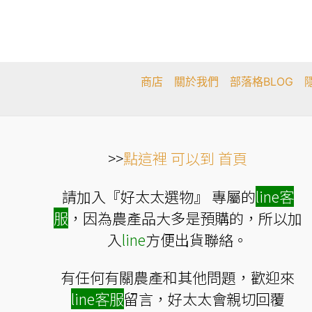
款
式。
可
在
產
品
頁
商店
關於我們
部落格BLOG
面
選
擇
選
項
>>
點這裡 可以到 首頁
請加入『好太太選物』 專屬的
line
客
服
，因為農產品大多是預購的，所以加
入
line
方便出貨聯絡。
有任何有關農產和其他問題，歡迎來
line
客服
留言，好太太會親切回覆