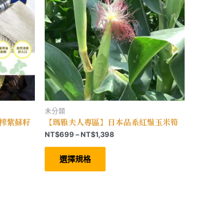
未分類
初榨紫蘇籽
【瑪雅夫人專區】日本品系紅鬚玉米筍
價
NT$
699
–
NT$
1,398
格
此
範
產
選擇規格
圍：
品
有
NT$699
多
到
種
NT$1,398
款
式。
可
在