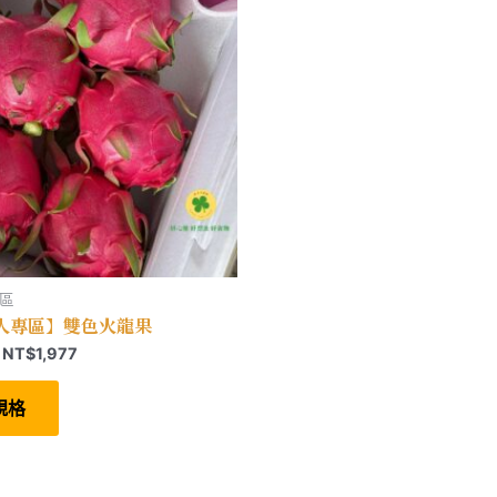
產
在
品
產
頁
品
面
頁
選
面
擇
選
選
擇
項
選
項
區
人專區】雙色火龍果
價
NT$
1,977
格
此
範
產
規格
圍：
品
有
NT$699
多
到
種
NT$1,977
款