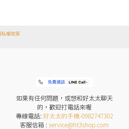
式。
可
在
產
品
頁
面
隱私權政策
選
擇
選
項
如果有任何問題，或想和好太太聊天
的，歡迎打電話來喔
專線電話:
好太太的手機-0982747302
客服信箱 :
service@ht3shop.com