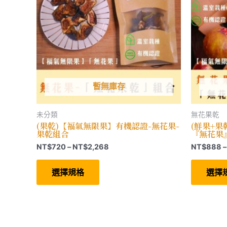
暫無庫存
未分類
無花果乾
(果乾)【福氣無限果】有機認證-無花果-
(鮮果+
果乾組合
『無花果
價
NT$
720
–
NT$
2,268
NT$
888
–
格
此
範
產
選擇規格
選擇
圍：
品
有
NT$720
多
到
種
NT$2,268
款
式。
可