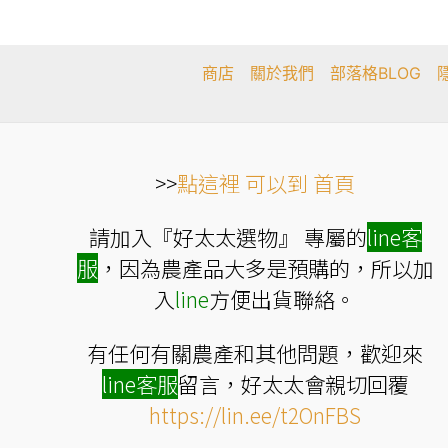
在
產
品
頁
商店
關於我們
部落格BLOG
面
選
擇
選
項
>>
點這裡 可以到 首頁
請加入『好太太選物』 專屬的
line
客
服
，因為農產品大多是預購的，所以加
入
line
方便出貨聯絡。
有任何有關農產和其他問題，歡迎來
line
客服
留言，好太太會親切回覆
https://lin.ee/t2OnFBS