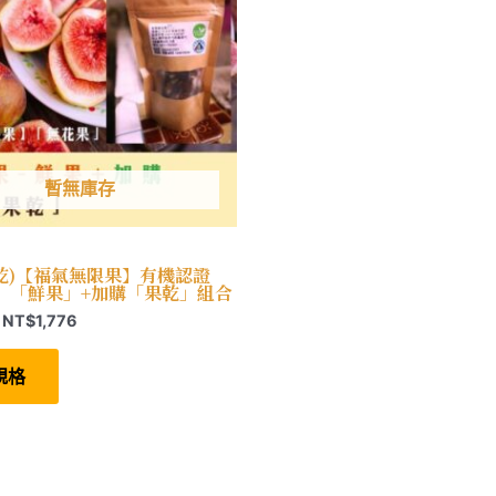
暫無庫存
果乾)【福氣無限果】有機認證
』「鮮果」+加購「果乾」組合
價
NT$
1,776
格
此
範
產
規格
圍：
品
有
NT$888
多
到
種
NT$1,776
款
式。
可