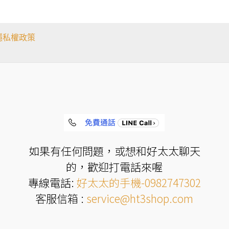
在
產
品
頁
隱私權政策
面
選
擇
選
項
如果有任何問題，或想和好太太聊天
的，歡迎打電話來喔
專線電話:
好太太的手機-0982747302
客服信箱 :
service@ht3shop.com