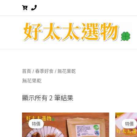
跳
至
主
要
內
容
首頁
/
春季好食
/ 無花果乾
無花果乾
顯示所有 2 筆結果
特價
特價