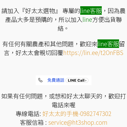
請加入『好太太選物』 專屬的
line
客服
，因為農
產品大多是預購的，所以加入
line
方便出貨聯
絡。
有任何有關農產和其他問題，歡迎來
line
客服
留
言，好太太會親切回覆
https://lin.ee/t2OnFBS
如果有任何問題，或想和好太太聊天的，歡迎打
電話來喔
專線電話:
好太太的手機-0982747302
客服信箱 :
service@ht3shop.com