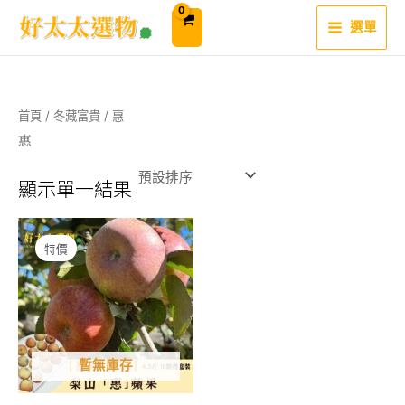
跳
至
選單
主
要
內
容
首頁
/
冬藏富貴
/ 惠
惠
顯示單一結果
特價
暫無庫存