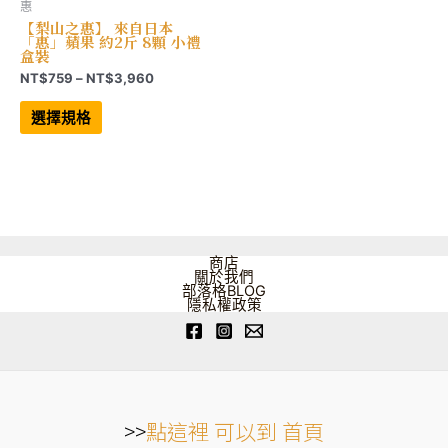
惠
【梨山之惠】 來自日本
「惠」蘋果 約2斤 8顆 小禮
盒裝
價
NT$
759
–
NT$
3,960
格
此
範
產
選擇規格
品
圍：
有
NT$759
多
到
種
NT$3,960
款
式。
可
在
產
品
商店
頁
關於我們
面
部落格BLOG
選
隱私權政策
擇
選
項
>>
點這裡 可以到 首頁