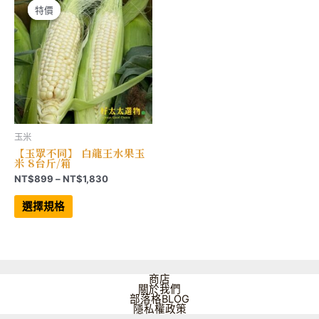
特價
特價
玉米
【玉眾不同】 白龍王水果玉
米 8台斤/箱
價
NT$
899
–
NT$
1,830
格
此
範
產
選擇規格
品
圍：
有
NT$899
多
到
種
NT$1,830
款
式。
可
商店
在
關於我們
產
部落格BLOG
品
隱私權政策
頁