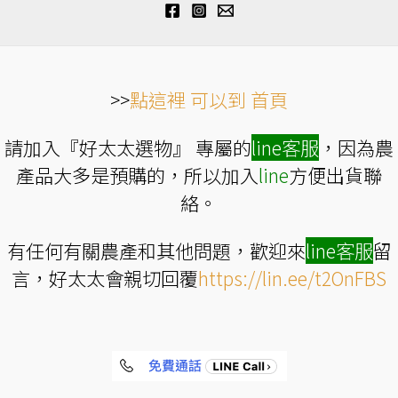
面
選
擇
選
項
>>
點這裡 可以到 首頁
請加入『好太太選物』 專屬的
line
客服
，因為農
產品大多是預購的，所以加入
line
方便出貨聯
絡。
有任何有關農產和其他問題，歡迎來
line
客服
留
言，好太太會親切回覆
https://lin.ee/t2OnFBS