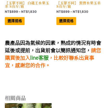
【玉眾不同】 白龍王水果玉
【玉眾不同】 黑寶水果玉米
米 8台斤/箱
8台斤/箱
價
價
NT$
899
–
NT$
1,830
NT$
899
–
NT$
1,830
格
格
此
此
範
範
產
產
選擇規格
選擇規格
品
品
圍：
圍：
有
有
NT$899
NT$899
多
多
到
到
種
種
NT$1,830
NT$1,830
款
款
式。
式。
農產品因為氣候的因素，熟成的情況有時會
可
可
在
在
延後或提前，出貨前會以簡訊通知您，
請您
產
產
品
品
購買後加入
line客服
，比較好聯系出貨事
頁
頁
面
面
宜，感謝您的合作。
選
選
擇
擇
選
選
項
項
相關商品