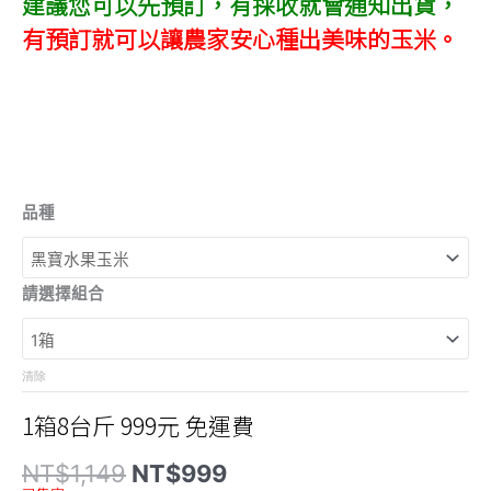
建議您可以先預訂，有採收就會通知出貨，
有預訂就可以讓農家安心種出美味的玉米。
品種
請選擇組合
清除
1箱8台斤 999元 免運費
原
目
NT$
1,149
NT$
999
始
前