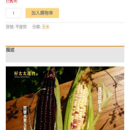
已售完
價
價
格：
格：
【玉
NT$1,149。
NT$999。
加入購物車
眾
不
同】
黑
貨號:
不提供
分類:
玉米
寶
水
果
玉
米
描述
8
台
額外資訊
斤/
箱
數
量