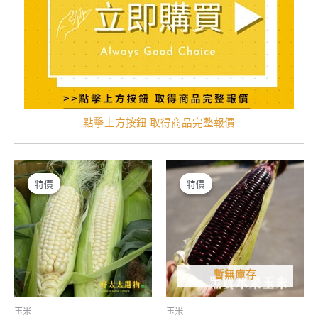
點擊上方按鈕 取得商品完整報價
特價
特價
特價
特價
暫無庫存
玉米
玉米