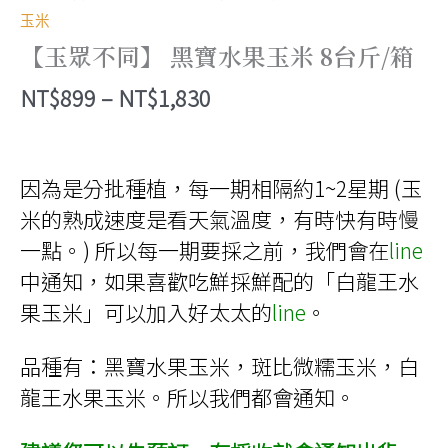
玉米
【玉眾不同】 黑寶水果玉米 8台斤/箱
價
NT$
899
–
NT$
1,830
格
範
因為是分批種植，每一期相隔約1~2星期 (玉
圍：
米的熟成速度是看天氣溫度，有時快有時慢
NT$899
一點。) 所以每一期要採之前，我們會在
line
到
中通知，如果喜歡吃鮮採鮮配的「白龍王水
NT$1,830
果玉米」可以加入好太太的
line
。
品種有：黑寶水果玉米，斑比微糯玉米，白
龍王水果玉米。所以我們都會通知。