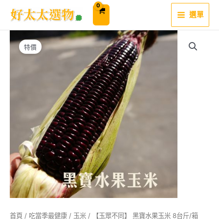
跳
至
選單
主
要
內
容
特價
首頁
/
吃當季最健康
/
玉米
/ 【玉眾不同】 黑寶水果玉米 8台斤/箱