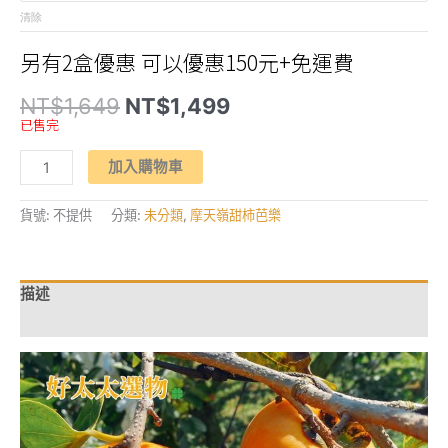
清除
另有2盒優惠 可以優惠150元+免運費
原
目
NT$
1,649
NT$
1,499
始
前
已售完
價
價
格：
格：
【秋
NT$1,649。
NT$1,499。
加入購物車
紅
柿
務
所】
貨號:
不提供
分類:
未分類
,
摩天嶺甜柿芭樂
花
御
所
&
富
描述
有-
日
額外資訊
系
甜
柿
數
量