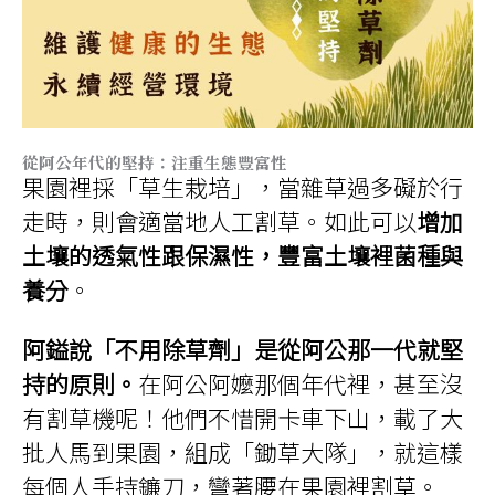
從阿公年代的堅持：注重生態豐富性
果園裡採「草生栽培」，當雜草過多礙於行
走時，則會適當地人工割草。如此可以
增加
土壤的透氣性跟保濕性，豐富土壤裡菌種與
養分
。
阿鎰說「不用除草劑」是從阿公那一代就堅
持的原則。
在阿公阿嬤那個年代裡，甚至沒
有割草機呢！他們不惜開卡車下山，載了大
批人馬到果園，組成「鋤草大隊」，就這樣
每個人手持鐮刀，彎著腰在果園裡割草。