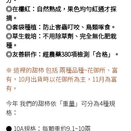
◎在欉紅：自然熟成，果色均勻紅通才採
摘。
◎套袋種植：防止害蟲叮咬、鳥類啄食。
◎草生栽培：不用除草劑、完全無化肥栽
種。
◎友善耕作：經農藥380項檢測「合格」。
※ 這裡的甜柿 包括 兩種品種~
花御所、富
有，10月出貨時以
花御所為主，11月為富
有。
今年 我們的甜柿依「重量」可分為4種規
格：
● 10A規格：每顆重約9.1~10兩