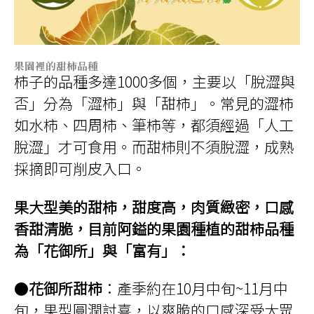
果園裡的甜柿品種
柿子的品種多達1000多個，主要以「脫澀與
否」分為「澀柿」與「甜柿」。常見的澀柿
如水柿、四周柿、筆柿等，都須經過「人工
脫澀」才可食用。而甜柿則不須脫澀，成熟
採摘即可削皮入口。
果大型美的甜柿，甜度高，肉質緻密，口感
香甜清脆，目前阿鎰的果園種植的甜柿品種
為「花御所」與「富有」：
●
花御所甜柿
：產季約在10月中旬~11月中
旬，果型圓潤討喜，以爽脆的口感深受大眾