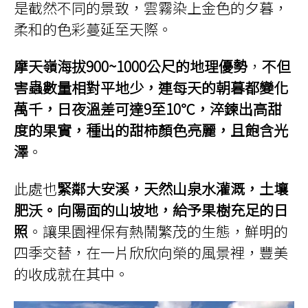
是截然不同的景致，雲霧染上金色的夕暮，
柔和的色彩蔓延至天際。
摩天嶺海拔900~1000公尺的地理優勢
，
不但
害蟲數量相對平地少，連每天的朝暮都變化
萬千，日夜溫差可達9至10℃，淬鍊出高甜
度的果實，種出的甜柿顏色亮麗，且飽含光
澤
。
此處也
緊鄰大安溪，天然山泉水灌溉，土壤
肥沃。向陽面的山坡地，給予果樹充足的日
照
。讓果園裡保有熱鬧繁茂的生態，鮮明的
四季交替，在一片欣欣向榮的風景裡，豐美
的收成就在其中。