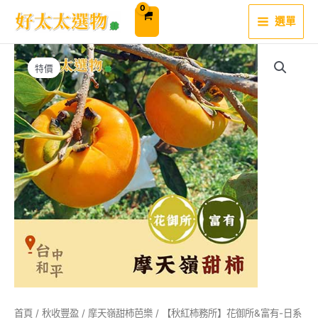
跳
至
選單
主
要
內
容
特價
首頁
/
秋收豐盈
/
摩天嶺甜柿芭樂
/ 【秋紅柿務所】花御所&富有-日系