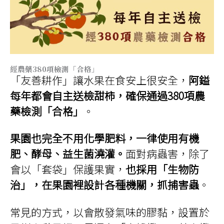
經農藥380項檢測「合格」
「友善耕作」讓水果在食安上很安全，
阿鎰
每年都會自主送檢甜柿，確保通過380項農
藥檢測「合格」
。
果園也完全不用化學肥料，一律使用有機
肥、酵母、益生菌澆灌。
面對病蟲害，除了
會以「套袋」保護果實，
也採用「生物防
治」，在果園裡設計各種機關，抓捕害蟲
。
常見的方式，以會散發氣味的膠黏，設置於