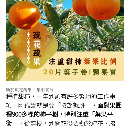
勤於疏花疏果，集中養分
種植甜柿，一年到頭有許多繁瑣的工作事
項，阿鎰說就是要「按部就班」，
面對果園
裡900多棵的柿子樹，特別注重「葉果平
衡」
，從剪枝，到開花後要勤於疏花、疏