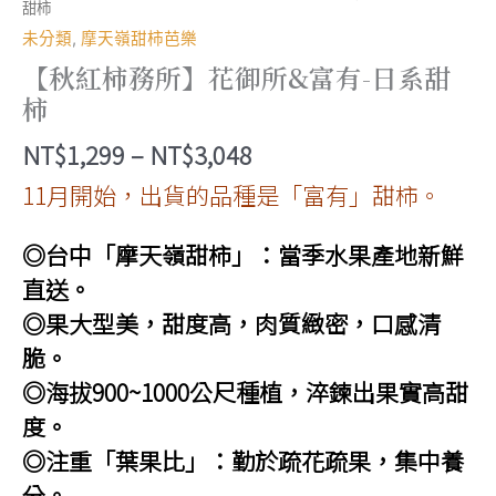
甜柿
未分類
,
摩天嶺甜柿芭樂
【秋紅柿務所】花御所&富有-日系甜
柿
價
NT$
1,299
–
NT$
3,048
格
11月開始，出貨的品種是「富有」甜柿。
範
◎台中「摩天嶺甜柿」：當季水果產地新鮮
圍：
直送。
NT$1,299
◎果大型美，甜度高，肉質緻密，口感清
到
脆。
NT$3,048
◎海拔900~1000公尺種植，淬鍊出果實高甜
度。
◎注重「葉果比」：勤於疏花疏果，集中養
分。