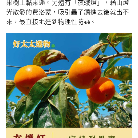
果樹上黏果蠅。另還有「夜蛾燈」，藉由燈
光散發的費洛蒙，吸引蟲子鑽進去後就出不
來，最直接地達到物理性防蟲。