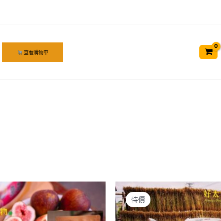
查看購物車
特價