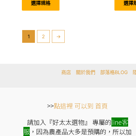
選擇規格
選擇
圍：
品
有
NT$897
多
到
種
NT$1,549
款
式。
可
1
2
→
在
產
品
頁
面
選
擇
商店
關於我們
部落格BLOG
選
項
>>
點這裡 可以到 首頁
請加入『好太太選物』 專屬的
line
客
服
，因為農產品大多是預購的，所以加