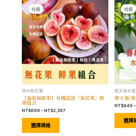
式。
可
特價
特價
在
產
品
頁
面
選
擇
選
項
林內無花果
摩天嶺水蜜
【福氣無限果】有機認證『無花果』鮮
摩天嶺/東
果組合
NT$
849
–
價
NT$
699
–
NT$
2,397
格
此
選擇
範
產
選擇規格
圍：
品
有
NT$699