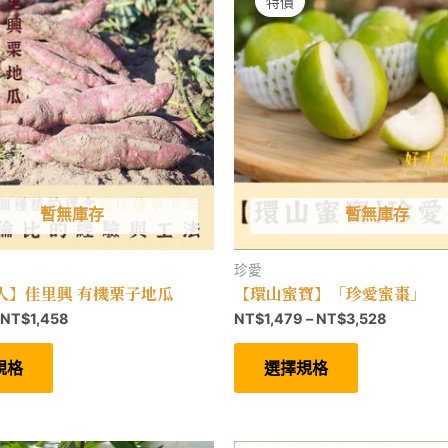
特價
在
在
產
產
品
品
頁
頁
面
面
選
選
擇
擇
選
選
項
項
暫無庫存
暫無庫存
珍愛
人】佳里興 有機栗子地瓜
【環山蜜寶】「珍愛蜜棗」
價
價
NT$
1,458
NT$
1,479
–
NT$
3,528
格
格
此
此
範
範
產
產
規格
選擇規格
圍：
圍：
品
品
有
有
NT$759
NT$1,47
多
多
到
到
種
種
NT$1,458
NT$3,5
款
款