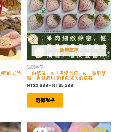
暫無庫存
黑鑽草莓
Q彈的天然
「白草莓」&「黑鑽草莓」&「蘋果草
莓」香氣濃甜度佳色澤美的草莓
價
NT$
2,699
–
NT$
5,399
格
此
範
產
選擇規格
圍：
品
有
NT$2,699
多
到
種
NT$5,399
款
式。
可