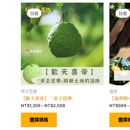
款
式。
可
特價
特價
在
產
品
頁
面
選
擇
選
項
帝王芭樂
福柑
【歡天喜帝】「帝王芭樂」
【福利柑
價
NT$
1,359
–
NT$
2,508
NT$
599
–
格
此
範
產
選擇規格
選擇
圍：
品
有
NT$1,359