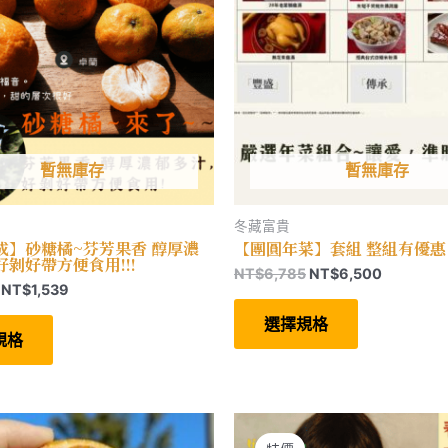
暫無庫存
暫無庫存
冬藏富貴
成】砂糖橘~芬芳果香 醇厚濃
【團圓年菜】套組 整組有優惠
剝好帶方便食用!!!
原
目
NT$
6,785
NT$
6,500
價
NT$
1,539
始
前
此
格
價
價
此
產
選擇規格
範
格：
格：
產
品
規格
圍：
品
有
NT$6,785。
NT$6,5
有
多
NT$599
多
種
到
種
款
NT$1,539
款
式。
式。
可
可
在