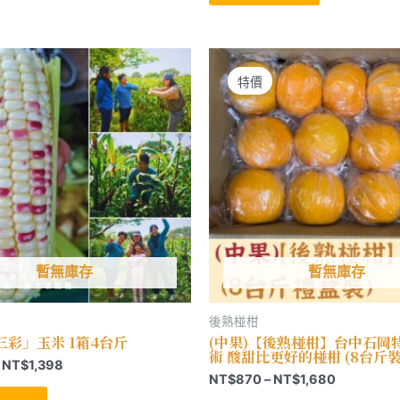
多
有
NT$699
到
種
多
到
NT$4,398
款
種
NT$2,199
式。
款
可
式。
在
可
特價
產
在
品
產
頁
品
面
頁
選
面
擇
選
選
擇
項
選
項
暫無庫存
暫無庫存
後熟椪柑
三彩」玉米 1箱4台斤
(中果)【後熟椪柑】台中石岡
術 酸甜比更好的椪柑 (8台斤裝
價
NT$
1,398
價
NT$
870
–
NT$
1,680
格
此
格
範
產
此