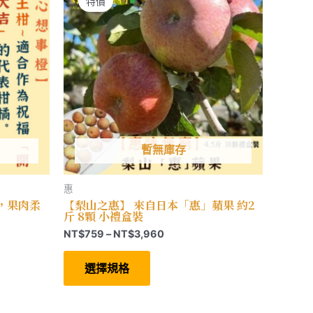
特價
在
產
品
頁
面
選
擇
選
項
暫無庫存
惠
，果肉柔
【梨山之惠】 來自日本「惠」蘋果 約2
斤 8顆 小禮盒裝
價
NT$
759
–
NT$
3,960
格
此
範
產
選擇規格
圍：
品
有
0
NT$759
多
到
種
70
NT$3,960