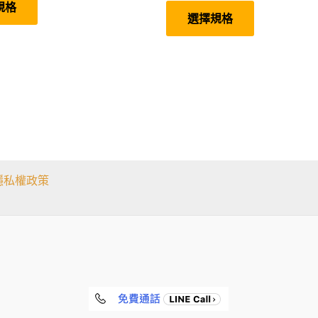
規格
範
圍：
品
產
選擇規格
圍：
有
品
NT$699
多
有
NT$870
到
種
多
到
NT$1,398
款
種
NT$1,680
式。
款
可
式。
在
可
產
在
品
產
頁
品
面
頁
選
面
擇
選
選
擇
隱私權政策
項
選
項