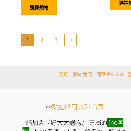
選擇
範
產
選擇規格
圍：
品
有
NT$759
多
到
種
NT$1,368
款
式。
可
1
2
3
→
在
產
品
頁
面
選
擇
商店
關於我們
部落格BLOG
選
項
>>
點這裡 可以到 首頁
請加入『好太太選物』 專屬的
line
客