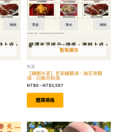
暫無庫存
年菜
【團圓年菜】老菜脯雞湯、無花果雞
湯、白鯧米粉湯
價
NT$
0
–
NT$
3,597
格
此
範
產
選擇規格
圍：
品
00。
有
NT$0
多
到
種
NT$3,597
款
式。
可