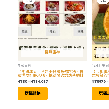
特價
特價
在
產
品
頁
面
選
擇
選
項
暫無庫存
冬藏富貴
芎林柑果園
【團圓年菜】魚翅干貝鮑魚佛跳牆、財
【心想事
富滿盈紅蟳米糕、低溫慢火烘烤豬肋排
然成熟的
價
NT$
0
–
NT$
4,087
NT$
579
–
格
此
範
產
選擇規格
選擇
圍：
品
有
NT$0
多
到
種
NT$4,087