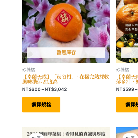
暫無庫存
砂糖橘
砂糖橘
【卓蘭天成】「茂谷柑」~在欉完熟採收
【卓蘭天
風味濃郁 甜度高
郁多汁，好
價
NT$
600
–
NT$
3,042
NT$
599
–
格
此
範
產
選擇規格
選擇
圍：
品
有
NT$600
多
到
種
NT$3,042
款
式。
可