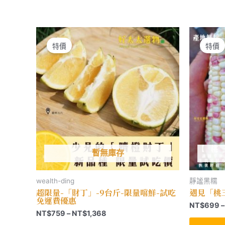
多
到
種
NT$2,508
款
式。
可
在
特價
特價
產
品
頁
面
選
擇
選
項
暫無庫存
wealth-ding
靜謐黑糯
超限量-「財丁」-9台斤-限量嚐鮮-試吃
遇見「桃
免運費優惠
NT$
699
–
價
NT$
759
–
NT$
1,368
格
此