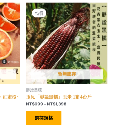
款
式。
可
特價
在
產
品
頁
面
選
擇
選
項
暫無庫存
靜謐黑糯
、紅蜜橙~
玉見「靜謐黑糯」玉米 1箱4台斤
價
NT$
699
–
NT$
1,398
格
此
範
產
選擇規格
圍：
品
有
NT$699