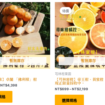
款
款
式。
式。
可
可
特價
在
在
產
產
品
品
頁
頁
面
面
選
選
擇
擇
選
選
項
項
暫無庫存
暫無庫存
芎林柑果園
來】卓蘭 「佛利檬」柑
【芎林密橙】帝王柑、黃蜜橙
現正限量採收中。
價
NT$
4,398
價
NT$
699
–
NT$
2,199
格
此
格
範
產
此
規格
範
圍：
品
產
選擇規格
圍：
有
品
NT$599