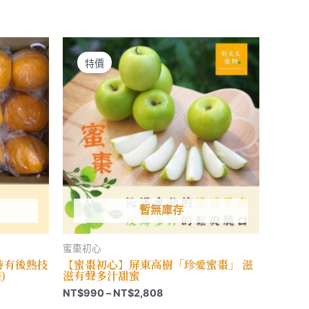
多
到
種
NT$1,398
款
式。
可
在
特價
產
品
頁
面
選
擇
選
項
暫無庫存
蜜棗初心
特有後熟技
【蜜棗初心】屏東高樹「珍愛蜜棗」 滋
)
滋有聲多汁甜蜜
價
NT$
990
–
NT$
2,808
格
此