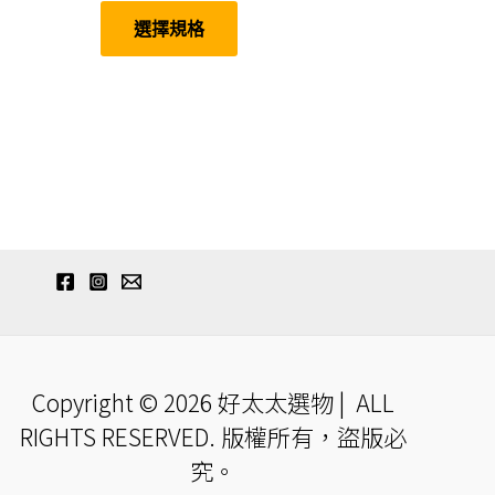
範
產
選擇規格
圍：
品
有
NT$990
多
到
種
NT$2,808
款
式。
可
在
產
品
頁
面
選
擇
選
項
Copyright © 2026 好太太選物 | ALL
RIGHTS RESERVED. 版權所有，盜版必
究。