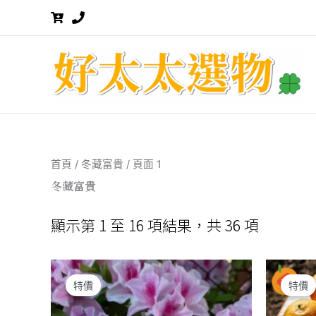
跳
至
主
要
內
容
首頁
/
冬藏富貴
/ 頁面 1
冬藏富貴
顯示第 1 至 16 項結果，共 36 項
特價
特價