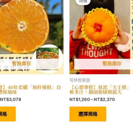
特價
在
產
產
品
品
頁
頁
面
面
選
選
擇
擇
選
選
項
項
暫無庫存
暫無庫存
芎林柑果園
橙】40年老欉「無籽桶柑」自
【心想事橙】氣派「天王柑」
濃郁風味
軟多汁，個頭柑橘類最大
價
價
NT$
3,078
NT$
1,260
–
NT$
2,370
格
格
此
此
範
範
產
產
規格
選擇規格
圍：
圍：
品
品
有
有
NT$579
NT$1,26
多
多
到
到
種
種
NT$3,078
NT$2,3